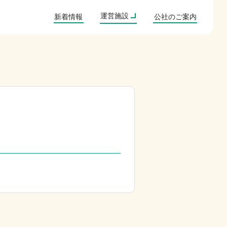
道の駅ふるさと豊田
もみじ荘
タカギセイコー
中野陣屋・県庁記念館
日本土人形資料館
ドッグラン
運営施設
新着情報
公社のご案内
ふるさとパーク